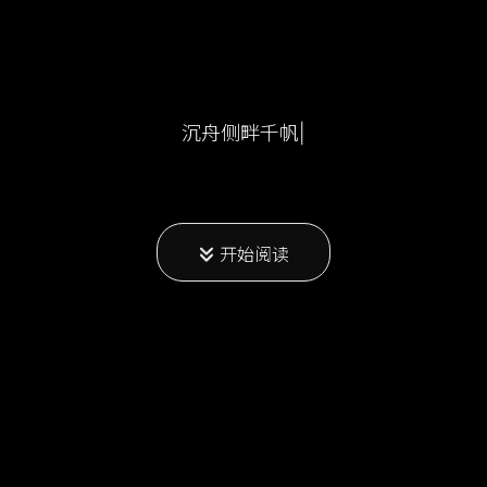
沉舟侧畔千帆过，
|
开始阅读